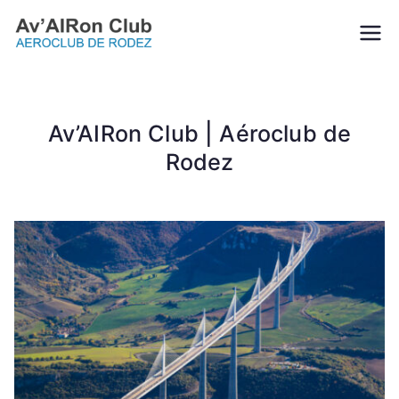
Aller
au
Av'AIRon
L’Aveyron vu du ciel!
contenu
Club |
Av’AIRon Club | Aéroclub de
Aéroclub de
Rodez
Rodez