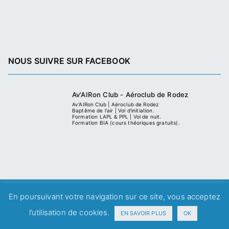
NOUS SUIVRE SUR FACEBOOK
Av'AIRon Club - Aéroclub de Rodez
Av'AIRon Club | Aéroclub de Rodez
Baptême de l'air | Vol d'initiation.
Formation LAPL & PPL | Vol de nuit.
Formation BIA (cours théoriques gratuits).
En poursuivant votre navigation sur ce site, vous acceptez
Copyright © 2008-2026 Av'AIRon Club | Aéroclub de Rodez
Mentions Légales
|
CGV
l’utilisation de cookies.
EN SAVOIR PLUS
OK