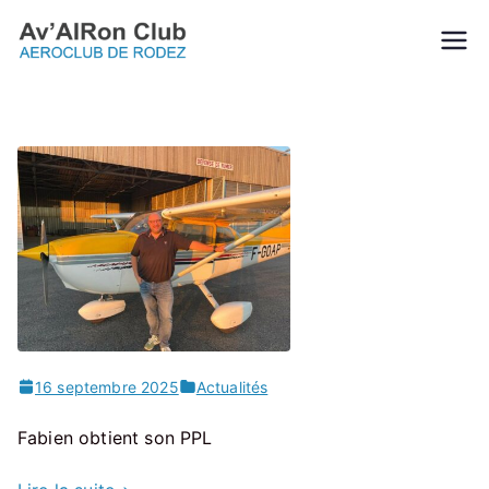
Aller
au
Av'AIRon
L’Aveyron vu du ciel!
contenu
Club |
Aéroclub de
Rodez
16 septembre 2025
Actualités
Fabien obtient son PPL