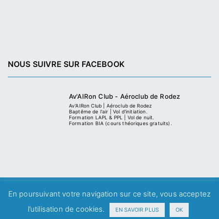
NOUS SUIVRE SUR FACEBOOK
Av'AIRon Club - Aéroclub de Rodez
Av'AIRon Club | Aéroclub de Rodez
Baptême de l'air | Vol d'initiation.
Formation LAPL & PPL | Vol de nuit.
Formation BIA (cours théoriques gratuits).
En poursuivant votre navigation sur ce site, vous acceptez
Copyright © 2008-2026 Av'AIRon Club | Aéroclub de Rodez
Mentions Légales
|
CGV
l’utilisation de cookies.
EN SAVOIR PLUS
OK