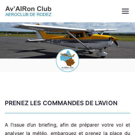
Aller
au
Av'AIRon
L’Aveyron vu du ciel!
contenu
Club |
Aéroclub de
Rodez
PRENEZ LES COMMANDES DE L’AVION
A l’issue d’un briefing, afin de préparer votre vol et
analyser la météo, embarquez et prenez la place du