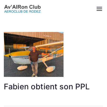
Aller
au
Av'AIRon
L’Aveyron vu du ciel!
contenu
Club |
Aéroclub de
Rodez
Fabien obtient son PPL