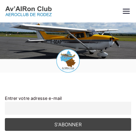
Aller
au
Av'AIRon
L’Aveyron vu du ciel!
contenu
Club |
Aéroclub de
Rodez
Entrer votre adresse e-mail