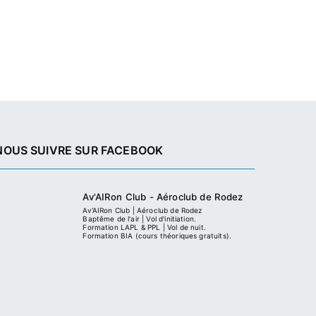
NOUS SUIVRE SUR FACEBOOK
Av'AIRon Club - Aéroclub de Rodez
Av'AIRon Club | Aéroclub de Rodez
Baptême de l'air | Vol d'initiation.
Formation LAPL & PPL | Vol de nuit.
Formation BIA (cours théoriques gratuits).