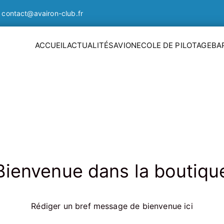
contact@avairon-club.fr
ACCUEIL
ACTUALITÉS
AVION
ECOLE DE PILOTAGE
BAP
lub | Aéroclub de Rode
Bienvenue dans la boutiqu
Rédiger un bref message de bienvenue ici